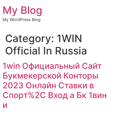
My Blog
My WordPress Blog
Category:
1WIN
Official In Russia
1win Официальный Сайт
Букмекерской Конторы
2023 Онлайн Ставки в
Спорт%2C Вход а Бк 1вин
и