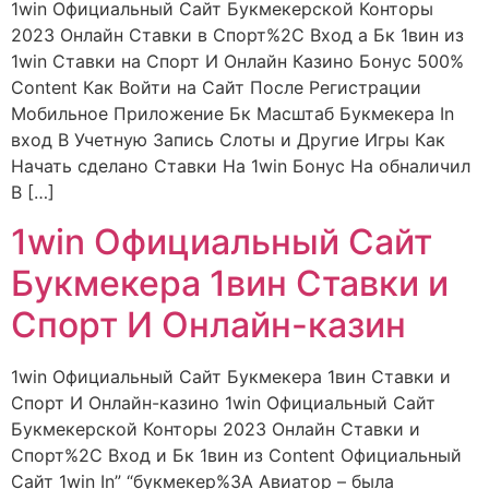
1win Официальный Сайт Букмекерской Конторы
2023 Онлайн Ставки в Спорт%2C Вход а Бк 1вин из
1win Ставки на Спорт И Онлайн Казино Бонус 500%
Content Как Войти на Сайт После Регистрации
Мобильное Приложение Бк Масштаб Букмекера In
вход В Учетную Запись Слоты и Другие Игры Как
Начать сделано Ставки На 1win Бонус На обналичил
В […]
1win Официальный Сайт
Букмекера 1вин Ставки и
Спорт И Онлайн-казин
1win Официальный Сайт Букмекера 1вин Ставки и
Спорт И Онлайн-казино 1win Официальный Сайт
Букмекерской Конторы 2023 Онлайн Ставки и
Спорт%2C Вход и Бк 1вин из Content Официальный
Сайт 1win In” “букмекер%3A Авиатор – была