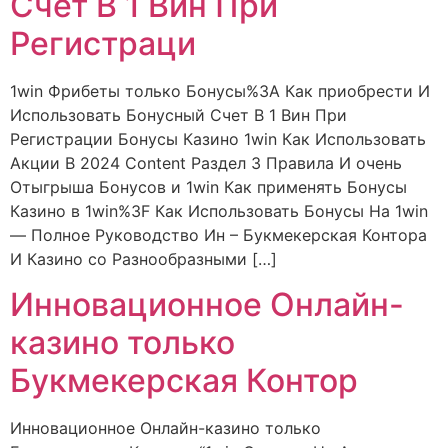
Счет В 1 Вин При
Регистраци
1win Фрибеты только Бонусы%3A Как приобрести И
Использовать Бонусный Счет В 1 Вин При
Регистрации Бонусы Казино 1win Как Использовать
Акции В 2024 Content Раздел 3 Правила И очень
Отыгрыша Бонусов и 1win Как применять Бонусы
Казино в 1win%3F Как Использовать Бонусы На 1win
— Полное Руководство Ин – Букмекерская Контора
И Казино со Разнообразными […]
Инновационное Онлайн-
казино только
Букмекерская Контор
Инновационное Онлайн-казино только