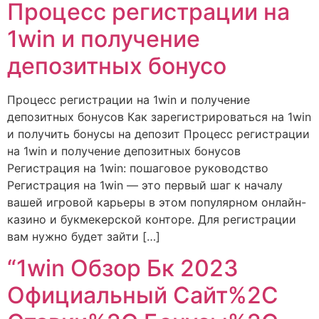
Процесс регистрации на
1win и получение
депозитных бонусо
Процесс регистрации на 1win и получение
депозитных бонусов Как зарегистрироваться на 1win
и получить бонусы на депозит Процесс регистрации
на 1win и получение депозитных бонусов
Регистрация на 1win: пошаговое руководство
Регистрация на 1win — это первый шаг к началу
вашей игровой карьеры в этом популярном онлайн-
казино и букмекерской конторе. Для регистрации
вам нужно будет зайти […]
“1win Обзор Бк 2023
Официальный Сайт%2C