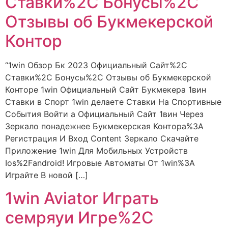
Ставки%2C Бонусы%2C
Отзывы об Букмекерской
Контор
“1win Обзор Бк 2023 Официальный Сайт%2C
Ставки%2C Бонусы%2C Отзывы об Букмекерской
Конторе 1win Официальный Сайт Букмекера 1вин
Ставки в Спорт 1win делаете Ставки На Спортивные
События Войти а Официальный Сайт 1вин Через
Зеркало понадежнее Букмекерская Контора%3A
Регистрация И Вход Content Зеркало Скачайте
Приложение 1win Для Мобильных Устройств
Ios%2Fandroid! Игровые Автоматы От 1win%3A
Играйте В новой […]
1win Aviator Играть
семряуи Игре%2C